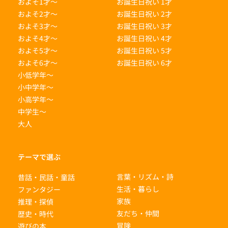
およそ1才〜
お誕生日祝い 1才
およそ2才〜
お誕生日祝い 2才
およそ3才〜
お誕生日祝い 3才
およそ4才〜
お誕生日祝い 4才
およそ5才〜
お誕生日祝い 5才
およそ6才〜
お誕生日祝い 6才
小低学年〜
小中学年〜
小高学年〜
中学生〜
大人
テーマで選ぶ
言葉・リズム・詩
昔話・民話・童話
生活・暮らし
ファンタジー
家族
推理・探偵
友だち・仲間
歴史・時代
冒険
遊びの本