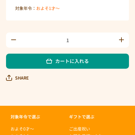
対象年令：
およそ1才〜
1才の
1才の
お誕
お誕
生日
生日
祝い
祝い
カートに入れる
絵本
絵本
Eセッ
Eセッ
トの
トの
SHARE
数量
数量
を減
を増
らす
やす
対象年令で選ぶ
ギフトで選ぶ
およそ0才〜
ご出産祝い