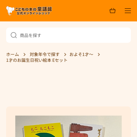
ョ
コンテンツへスキップ
ッ
ピ
ン
グ
商品を探す
ホーム
対象年令で探す
およそ1才～
1才のお誕生日祝い絵本 Eセット
商品情報へスキップ