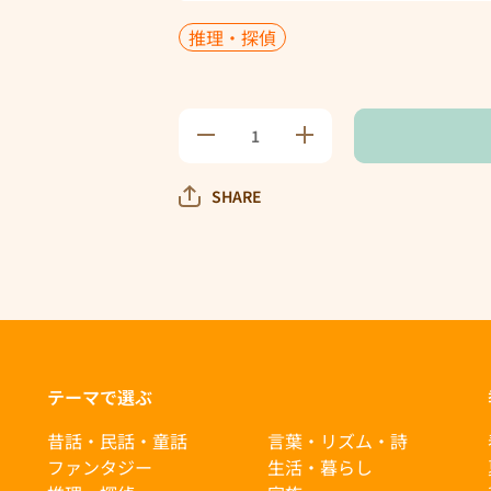
推理・探偵
わん
わん
わん
わん
探偵
探偵
団お
団お
SHARE
りこ
りこ
うの
うの
数量
数量
を減
を増
らす
やす
テーマで選ぶ
昔話・民話・童話
言葉・リズム・詩
ファンタジー
生活・暮らし