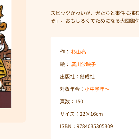
スピッツかわいが、犬たちと事件に挑
ぞ」。おもしろくてためになる犬図鑑
作：
杉山亮
絵：
廣川沙映子
出版社：偕成社
対象年令：
小中学年〜
頁数：150
サイズ：22×16cm
ISBN：9784035305309