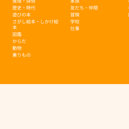
推理・探偵
家族
歴史・時代
友だち・仲間
遊びの本
冒険
さがし絵本・しかけ絵
学校
本
仕事
図鑑
からだ
動物
乗りもの