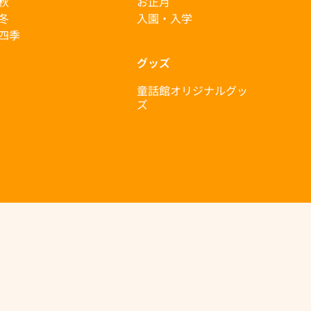
秋
お正月
冬
入園・入学
四季
グッズ
童話館オリジナルグッ
ズ