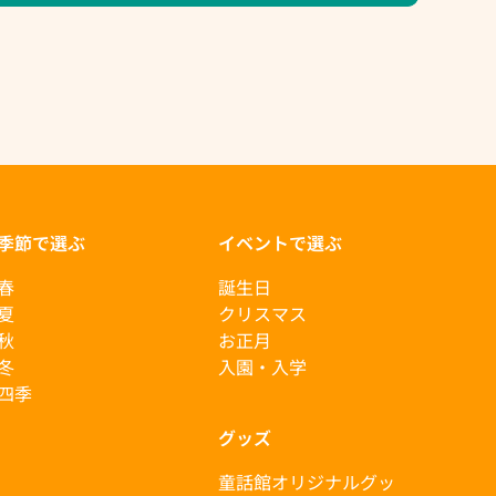
季節で選ぶ
イベントで選ぶ
春
誕生日
夏
クリスマス
秋
お正月
冬
入園・入学
四季
グッズ
童話館オリジナルグッ