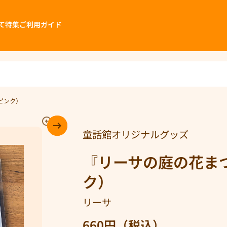
て
特集
ご利用ガイド
ピンク）
童話館オリジナルグッズ
『リーサの庭の花ま
ク）
リーサ
660円（税込）