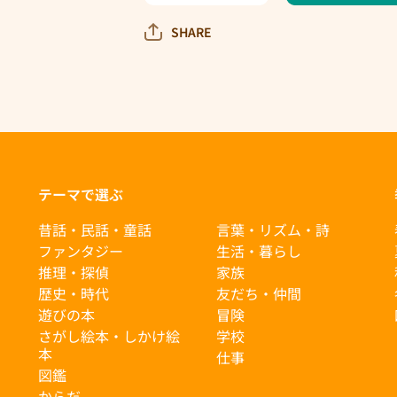
の庭
の庭
の花
の花
SHARE
まつ
まつ
り』
り』
レタ
レタ
ーセ
ーセ
ット
ット
（ピ
（ピ
ン
ン
ク）
ク）
の数
の数
量を
量を
テーマで選ぶ
減ら
増や
す
す
昔話・民話・童話
言葉・リズム・詩
ファンタジー
生活・暮らし
推理・探偵
家族
歴史・時代
友だち・仲間
遊びの本
冒険
さがし絵本・しかけ絵
学校
本
仕事
図鑑
からだ