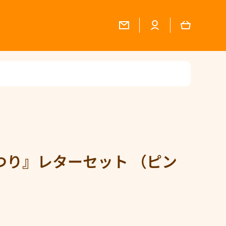
ロ
ロ
ョ
グ
グ
ッ
イ
イ
ピ
ン
ン
ン
グ
つり』レターセット （ピン