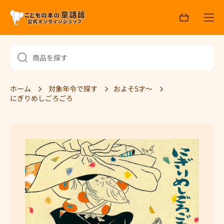
ョ
コンテンツへスキップ
ッ
ピ
ン
グ
商品を探す
ホーム
対象年令で探す
およそ5才～
にぎりめしごろごろ
商品情報へスキップ