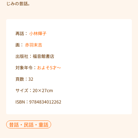
じみの昔話。
再話：
小林輝子
画：
赤羽末吉
出版社：福音館書店
対象年令：
およそ5才〜
頁数：32
サイズ：20×27cm
ISBN：9784834012262
昔話・民話・童話