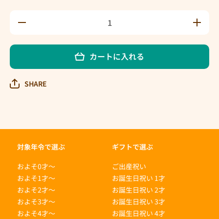
にぎ
にぎ
りめ
りめ
しご
しご
ろご
ろご
カートに入れる
ろの
ろの
数量
数量
を減
を増
SHARE
らす
やす
対象年令で選ぶ
ギフトで選ぶ
およそ0才〜
ご出産祝い
およそ1才〜
お誕生日祝い 1才
およそ2才〜
お誕生日祝い 2才
およそ3才〜
お誕生日祝い 3才
およそ4才〜
お誕生日祝い 4才