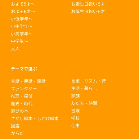
およそ5才〜
お誕生日祝い 5才
およそ6才〜
お誕生日祝い 6才
小低学年〜
小中学年〜
小高学年〜
中学生〜
大人
テーマで選ぶ
言葉・リズム・詩
昔話・民話・童話
生活・暮らし
ファンタジー
家族
推理・探偵
友だち・仲間
歴史・時代
冒険
遊びの本
学校
さがし絵本・しかけ絵本
仕事
図鑑
からだ