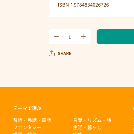
ISBN：9784834026726
ジェ
ジェ
ニー
ニー
とき
とき
ょう
ょう
SHARE
だい
だい
の数
の数
量を
量を
減ら
増や
す
す
テーマで選ぶ
昔話・民話・童話
言葉・リズム・詩
ファンタジー
生活・暮らし