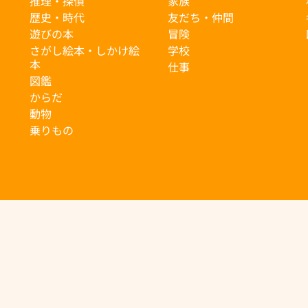
推理・探偵
家族
歴史・時代
友だち・仲間
遊びの本
冒険
さがし絵本・しかけ絵
学校
本
仕事
図鑑
からだ
動物
乗りもの