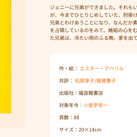
ジェニーに兄弟ができました。それもい
が、今までひとりじめしていた、肘掛
兄弟とわけあうことになり、なんだか
を占領しているのをみて、嫉妬の心を
た兄弟は、冷たい雨のふる晩、家を出
作・絵：
エスター・アベリル
共訳：
松岡享子/張替惠子
出版社：福音館書店
対象年令：
小低学年〜
頁数：88
サイズ：20×14cm