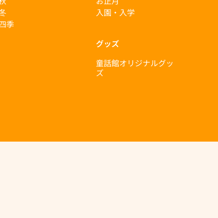
秋
お正月
冬
入園・入学
四季
グッズ
童話館オリジナルグッ
ズ