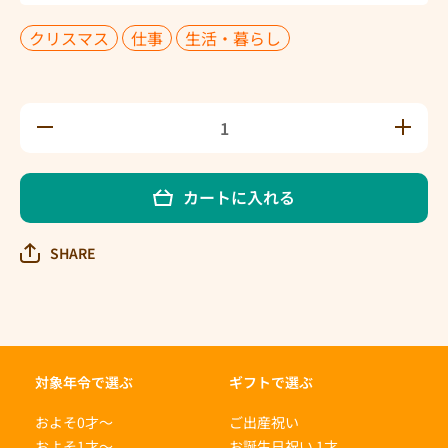
クリスマス
仕事
生活・暮らし
ゆう
ゆう
びん
びん
やの
やの
くま
くま
カートに入れる
さん
さん
の数
の数
量を
量を
SHARE
減ら
増や
す
す
対象年令で選ぶ
ギフトで選ぶ
およそ0才〜
ご出産祝い
およそ1才〜
お誕生日祝い 1才