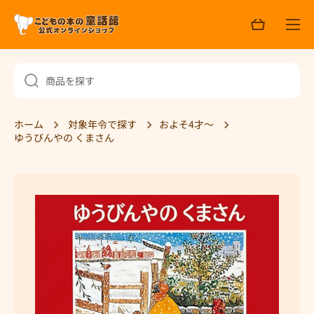
ョ
コンテンツへスキップ
ッ
ピ
ン
グ
商品を探す
ホーム
対象年令で探す
およそ4才～
ゆうびんやの くまさん
商品情報へスキップ