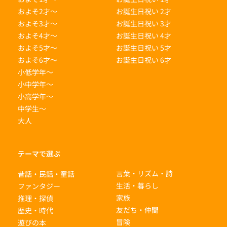
およそ2才〜
お誕生日祝い 2才
およそ3才〜
お誕生日祝い 3才
およそ4才〜
お誕生日祝い 4才
およそ5才〜
お誕生日祝い 5才
およそ6才〜
お誕生日祝い 6才
小低学年〜
小中学年〜
小高学年〜
中学生〜
大人
テーマで選ぶ
言葉・リズム・詩
昔話・民話・童話
生活・暮らし
ファンタジー
家族
推理・探偵
友だち・仲間
歴史・時代
冒険
遊びの本