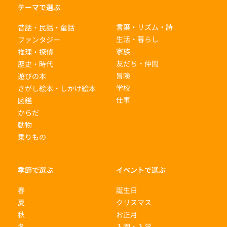
テーマで選ぶ
言葉・リズム・詩
昔話・民話・童話
生活・暮らし
ファンタジー
家族
推理・探偵
友だち・仲間
歴史・時代
冒険
遊びの本
学校
さがし絵本・しかけ絵本
仕事
図鑑
からだ
動物
乗りもの
季節で選ぶ
イベントで選ぶ
春
誕生日
夏
クリスマス
秋
お正月
冬
入園・入学