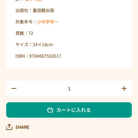
出版社：童話館出版
対象年令：
小中学年〜
頁数：72
サイズ：24×18cm
ISBN：9784887502017
ネズ
ネズ
の木
の木
通り
通り
のが
のが
カートに入れる
らく
らく
たさ
たさ
わぎ
わぎ
SHARE
の数
の数
量を
量を
減ら
増や