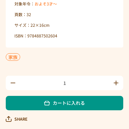
対象年令：
およそ3才〜
頁数：32
サイズ：22×16cm
ISBN：9784887502604
家族
ちっ
ちっ
ちゃ
ちゃ
な ほ
な ほ
わほ
わほ
カートに入れる
わ か
わ か
ぞく
ぞく
の数
の数
SHARE
量を
量を
減ら
増や
す
す