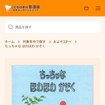
ョ
コンテンツへスキップ
ッ
ピ
ン
グ
商品を探す
ホーム
対象年令で探す
およそ3才～
ちっちゃな ほわほわ かぞく
商品情報へスキップ